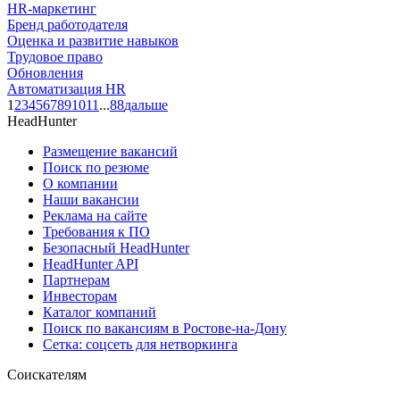
HR-маркетинг
Бренд работодателя
Оценка и развитие навыков
Трудовое право
Обновления
Автоматизация HR
1
2
3
4
5
6
7
8
9
10
11
...
88
дальше
HeadHunter
Размещение вакансий
Поиск по резюме
О компании
Наши вакансии
Реклама на сайте
Требования к ПО
Безопасный HeadHunter
HeadHunter API
Партнерам
Инвесторам
Каталог компаний
Поиск по вакансиям в Ростове-на-Дону
Сетка: соцсеть для нетворкинга
Соискателям