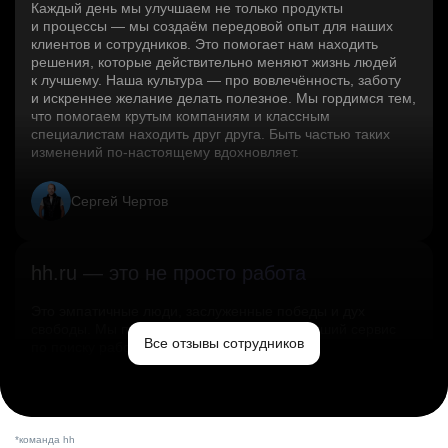
Каждый день мы улучшаем не только продукты
и процессы — мы создаём передовой опыт для наших
клиентов и сотрудников. Это помогает нам находить
решения, которые действительно меняют жизнь людей
к лучшему. Наша культура — про вовлечённость, заботу
и искреннее желание делать полезное. Мы гордимся тем,
что помогаем крутым компаниям и классным
специалистам находить друг друга. Быть частью таких
изменений по‑настоящему вдохновляет.
Сергей Чертов
hh.ru — это не просто работа
Это эмпатичные люди, заслуженные победы и дух
свободы. Мы помогаем миру и создаём лучший сервис
Все отзывы сотрудников
по поиску работы в стране.
Ольга Емельянова
*команда hh