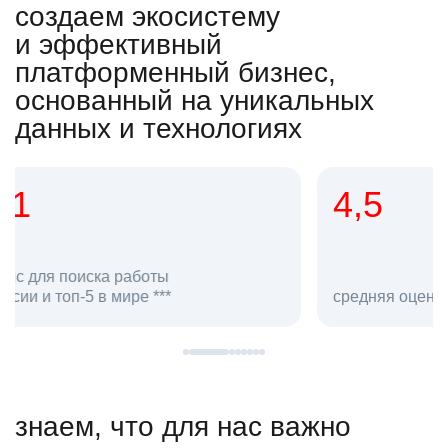
создаем экосистему
и эффективный
платформенный бизнес,
основанный на уникальных
данных и технологиях
4,5
20
сотруд
средняя оценка hh.ru как работодателя **
в hh.ru
знаем, что для нас важно