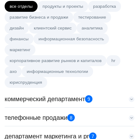
все отделы
продукты и проекты
разработка
развитие бизнеса и продажи
тестирование
дизайн
клиентский сервис
аналитика
финансы
информационная безопасность
маркетинг
корпоративное развитие рынков и капиталов
hr
axo
информационные технологии
юриспруденция
коммерческий департамент
9
Менеджер по работе с ключевыми клиентами (КАМ)
телефонные продажи
8
HeadHunter::Коммерческий департамент
вчера
Старший специалист телемаркетинга
департамент маркетинга и pr
з/п не указана
7