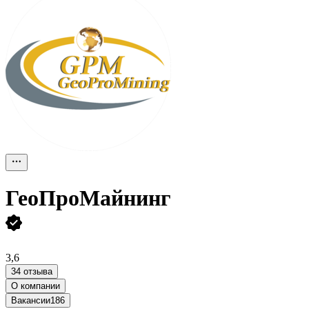
ГеоПроМайнинг
3,6
34 отзыва
О компании
Вакансии
186