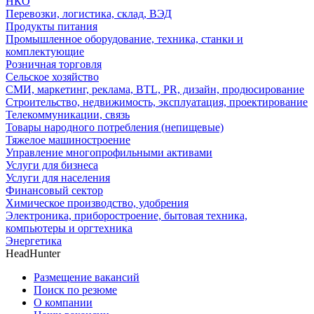
НКО
Перевозки, логистика, склад, ВЭД
Продукты питания
Промышленное оборудование, техника, станки и
комплектующие
Розничная торговля
Сельское хозяйство
СМИ, маркетинг, реклама, BTL, PR, дизайн, продюсирование
Строительство, недвижимость, эксплуатация, проектирование
Телекоммуникации, связь
Товары народного потребления (непищевые)
Тяжелое машиностроение
Управление многопрофильными активами
Услуги для бизнеса
Услуги для населения
Финансовый сектор
Химическое производство, удобрения
Электроника, приборостроение, бытовая техника,
компьютеры и оргтехника
Энергетика
HeadHunter
Размещение вакансий
Поиск по резюме
О компании