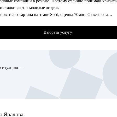
топовые компании в резюме. Поэтому отлично понимаю кризисы
товлю к собеседованию, начиная с резюме и заканчивая пробны
и сталкиваются молодые лидеры.
ованиями.
снователь стартапа на этапе Seed, оценка 70млн. Отвечаю за
е составим индивидуальный план развития, подскажу ресурсы д
овую линейку и создание лучшей команды (по моему мнению).
я нужных компетенций.
 помог более 10 специалистам найти работу, поднять грейд и зар
овлю к переходу из ручника в автотестеры.
Выбрать услугу
дил найм и оценку навыков менеджеров продукта в Яндексе.
юсь опытом, нужными метриками и шаблонами с начинающими
 трек развития с маркетинга на продукт, и перешел из продукт
ителями.
лога в менеджера продукта, подтянув недостающие навыки.
ляю командами разработки, ML, и умею построить эффективную
гу помочь:
кацию для решения бизнес-проблем.
циалистам любого уровня и тем, кто хочет стать одним из нас.
ю ситуацию —
упер-силы: структурность и любовь к людям.
команд, которые заботятся о качестве своего продукта.
ым специалистам, которые хотят перейти на следующую ступен
омогу:
рьере.
чить конверсию резюме в приглашение на собеседование до 90%
товиться к собеседованию и успешно пройти.
ать и выполнить тестовые задания.
ть детальный индивидуальный плана развития и вырасти на тек
я
Яралова
аботы.