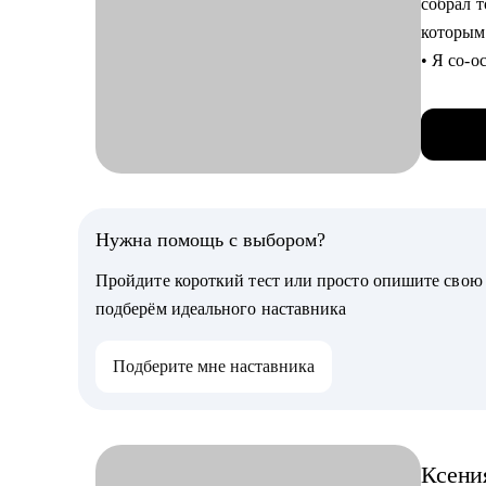
собрал 
• Подго
которым
собесед
• Я со-о
• Вмест
продукт
развити
• За год
• Подгот
• Прово
• Подел
• Сменил
руковод
маркето
• Управ
Нужна помощь с выбором?
Кому мо
коммуни
• QA спе
Пройдите короткий тест или просто опишите сво
• Мои с
• Лидам 
подберём идеального наставника
• Опытн
С чем п
своей ка
Подберите мне наставника
• Увели
• Подго
• Разобр
• Созда
Ксени
месте р