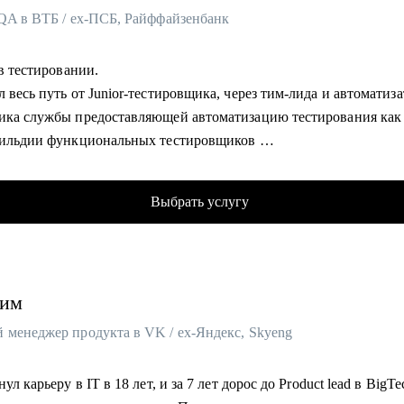
 QA в ВТБ / ex-ПСБ, Райффайзенбанк
 в тестировании.
 весь путь от Junior-тестировщика, через тим-лида и автоматиза
ика службы предоставляющей автоматизацию тестирования как
Гильдии функциональных тестировщиков
л с нуля программу курса "Т.естировщик" для одной из онлайн 
по ней 10+ потоков учеников
Выбрать услугу
аю за подготовку, выбор и соблюдение метрик QA всего розничн
 банка ВТБ.
од на Java и Python.
 500+ собеседований за последние 5 лет.
им
 команду из 50+ QA инженеров разного уровня (от Junior да Sen
 менеджер продукта в VK / ex-Яндекс, Skyeng
омогу:
жу, с чего начать свое развитие как QA специалиста.
нул карьеру в IT в 18 лет, и за 7 лет дорос до Product lead в BigTe
у перейти на следующий уровень в профессии.