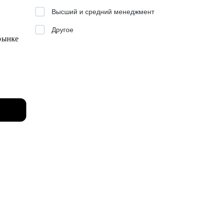
Высший и средний менеджмент
Другое
 рынке
и
тся
асти в
ить
егии, а
поводы с