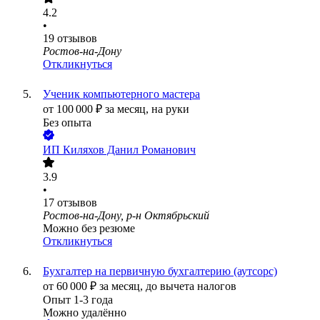
4.2
•
19
отзывов
Ростов-на-Дону
Откликнуться
Ученик компьютерного мастера
от
100 000
₽
за месяц,
на руки
Без опыта
ИП
Киляхов Данил Романович
3.9
•
17
отзывов
Ростов-на-Дону, р-н Октябрьский
Можно без резюме
Откликнуться
Бухгалтер на первичную бухгалтерию (аутсорс)
от
60 000
₽
за месяц,
до вычета налогов
Опыт 1-3 года
Можно удалённо