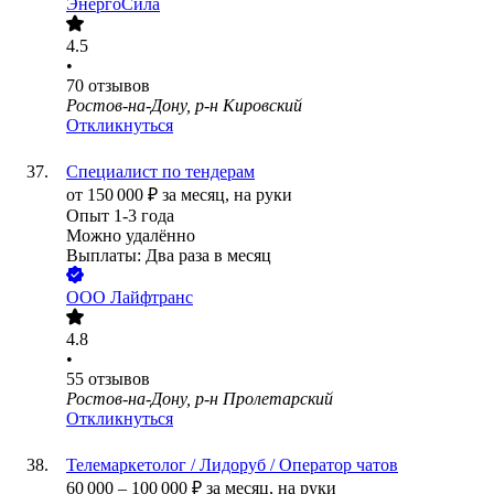
ЭнергоСила
4.5
•
70
отзывов
Ростов-на-Дону, р-н Кировский
Откликнуться
Специалист по тендерам
от
150 000
₽
за месяц,
на руки
Опыт 1-3 года
Можно удалённо
Выплаты: Два раза в месяц
ООО
Лайфтранс
4.8
•
55
отзывов
Ростов-на-Дону, р-н Пролетарский
Откликнуться
Телемаркетолог / Лидоруб / Оператор чатов
60 000
–
100 000
₽
за месяц,
на руки