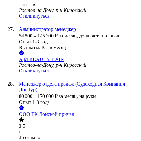
1
отзыв
Ростов-на-Дону, р-н Кировский
Откликнуться
Администратор-менеджер
54 800
–
145 300
₽
за месяц,
до вычета налогов
Опыт 1-3 года
Выплаты: Раз в месяц
A|M BEAUTY HAIR
Ростов-на-Дону, р-н Кировский
Откликнуться
Менеджер отдела продаж (Судоходная Компания
ДонТур)
80 000
–
170 000
₽
за месяц,
на руки
Опыт 1-3 года
ООО
ГК Донской причал
3.5
•
35
отзывов