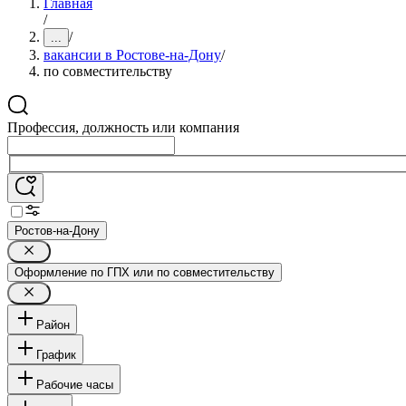
Главная
/
/
...
вакансии в Ростове-на-Дону
/
по совместительству
Профессия, должность или компания
Ростов-на-Дону
Оформление по ГПХ или по совместительству
Район
График
Рабочие часы