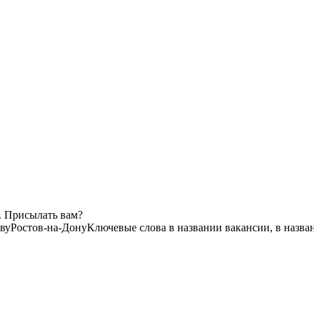
. Присылать вам?
ву
Ростов-на-Дону
Ключевые слова в названии вакансии, в назв