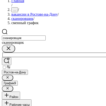
Главная
/
/
...
вакансии в Ростове-на-Дону
/
сканировщик
/
сменный график
сканировщик
Ростов-на-Дону
График
9
Район
Рабочие часы