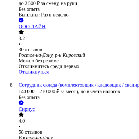
до
2 500
₽
за смену,
на руки
Без опыта
Выплаты: Раз в неделю
ООО
ЛАЙН
3.2
•
30
отзывов
Ростов-на-Дону, р-н Кировский
Можно без резюме
Откликнитесь среди первых
Откликнуться
Сотрудник склада (комплектовщик / кладовщик / скани
140 000
–
210 000
₽
за месяц,
до вычета налогов
Без опыта
Сириус
4.0
•
58
отзывов
Ростов-на-Дону