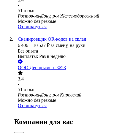
•
51
отзыв
Ростов-на-Дону, р-н Железнодорожный
Можно без резюме
Откликнуться
Сканировщик QR-кодов на склад
6 406
–
10 527
₽
за смену,
на руки
Без опыта
Выплаты: Раз в неделю
ООО
Департамент Ф53
3.4
•
51
отзыв
Ростов-на-Дону, р-н Кировский
Можно без резюме
Откликнуться
Компании для вас