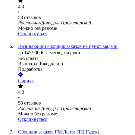
4.0
•
58
отзывов
Ростов-на-Дону, р-н Пролетарский
Можно без резюме
Откликнуться
Начинающий сборщик заказов на пункт выдачи
до
145 900
₽
за месяц,
на руки
Без опыта
Выплаты: Ежедневно
Подработка
Сириус
4.0
•
58
отзывов
Ростов-на-Дону, р-н Пролетарский
Можно без резюме
Откликнуться
Сборщик заказов ГМ Лента (ТЦ Гудок)