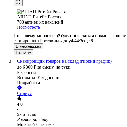
АШАН Ритейл Россия
708
активных вакансий
Посмотреть
По вашему запросу ещё будут появляться новые вакансии
сканировщик
Ростов-на-Дону
4/4
4/3
еще 8
В мессенджер
На почту
Сканировщик товаров на склад (гибкий график)
до
6 300
₽
за смену,
на руки
Без опыта
Выплаты: Ежедневно
Подработка
Сириус
4.0
•
58
отзывов
Ростов-на-Дону
Можно без резюме