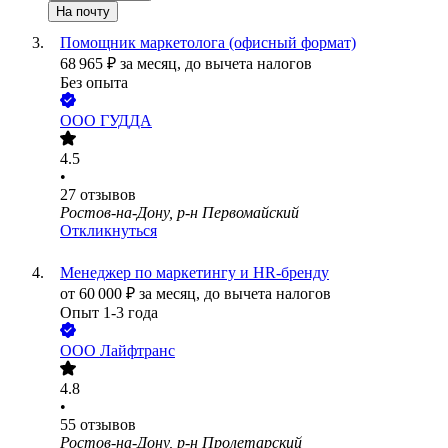
На почту
Помощник маркетолога (офисный формат)
68 965
₽
за месяц,
до вычета налогов
Без опыта
ООО
ГУДДА
4.5
•
27
отзывов
Ростов-на-Дону, р-н Первомайский
Откликнуться
Менеджер по маркетингу и HR-бренду
от
60 000
₽
за месяц,
до вычета налогов
Опыт 1-3 года
ООО
Лайфтранс
4.8
•
55
отзывов
Ростов-на-Дону, р-н Пролетарский