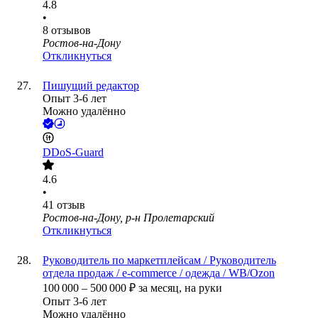
4.8
•
8
отзывов
Ростов-на-Дону
Откликнуться
Пишущий редактор
Опыт 3-6 лет
Можно удалённо
DDoS-Guard
4.6
•
41
отзыв
Ростов-на-Дону, р-н Пролетарский
Откликнуться
Руководитель по маркетплейсам / Руководитель
отдела продаж / e-commerce / одежда / WB/Ozon
100 000
–
500 000
₽
за месяц,
на руки
Опыт 3-6 лет
Можно удалённо