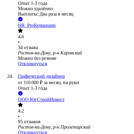
Опыт 1-3 года
Можно удалённо
Выплаты: Два раза в месяц
HR_ProRestaurants
4.6
•
34
отзыва
Ростов-на-Дону, р-н Кировский
Можно без резюме
Откликнуться
Графический дизайнер
от
110 000
₽
за месяц,
на руки
Опыт 1-3 года
ООО
ЮгСтройИнвест
4.2
•
95
отзывов
Ростов-на-Дону, р-н Пролетарский
Откликнуться