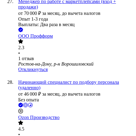
Менеджер по работе с маркетплейсами (вход +
продажи)
от
70 000
₽
за месяц,
до вычета налогов
Опыт 1-3 года
Выплаты: Два раза в месяц
ООО
Профформ
2.3
•
1
отзыв
Ростов-на-Дону, р-н Ворошиловский
Откликнуться
Начинающий специалист по подбору персонала
(удаленно)
от
46 000
₽
за месяц,
до вычета налогов
Без опыта
Ozon Производство
4.5
•