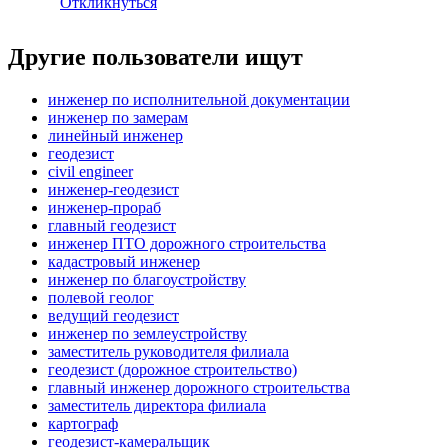
Откликнуться
Другие пользователи ищут
инженер по исполнительной документации
инженер по замерам
линейный инженер
геодезист
civil engineer
инженер-геодезист
инженер-прораб
главный геодезист
инженер ПТО дорожного строительства
кадастровый инженер
инженер по благоустройству
полевой геолог
ведущий геодезист
инженер по землеустройству
заместитель руководителя филиала
геодезист (дорожное строительство)
главный инженер дорожного строительства
заместитель директора филиала
картограф
геодезист-камеральщик