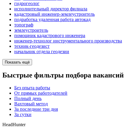
гидрогеолог
исполнительный директор филиала
кадастровый инженер-землеустроитель
подработка удаленная работа автокад
топограф
землеустроитель
помощник кадастрового инженера
инженер-технолог инструментального производства
техник-геодезист
начальник отдела геодезии
Показать ещё
Быстрые фильтры подбора вакансий
Без опыта работы
От прямых работодателей
Полный день
Вахтовый метод
За последние три дня
За сутки
HeadHunter