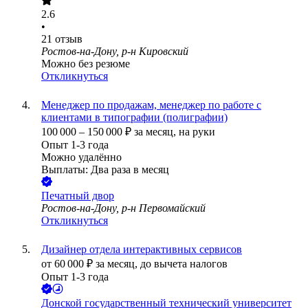
2.6
•
21
отзыв
Ростов-на-Дону, р-н Кировский
Можно без резюме
Откликнуться
Менеджер по продажам, менеджер по работе с
клиентами в типографии (полиграфии)
100 000
–
150 000
₽
за месяц,
на руки
Опыт 1-3 года
Можно удалённо
Выплаты: Два раза в месяц
Печатный двор
Ростов-на-Дону, р-н Первомайский
Откликнуться
Дизайнер отдела интерактивных сервисов
от
60 000
₽
за месяц,
до вычета налогов
Опыт 1-3 года
Донской государственный технический университет