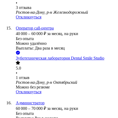
•
3
отзыва
Ростов-на-Дону, р-н Железнодорожный
Откликнуться
Оператор call-центра
40 000
–
60 000
₽
за месяц,
на руки
Без опыта
Можно удалённо
Выплаты: Два раза в месяц
Зуботехническая лаборатория Dental Smile Studio
5.0
•
1
отзыв
Ростов-на-Дону, р-н Октябрьский
Можно без резюме
Откликнуться
Администратор
60 000
–
70 000
₽
за месяц,
на руки
Без опыта