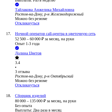
Выплаты: Раз в неделю
Тайлакова Анжелика Михайловна
Ростов-на-Дону, р-н Железнодорожный
Можно без резюме
Откликнуться
Ночной оператор call-центра в цветочную сеть
52 500
–
60 000
₽
за месяц,
на руки
Опыт 1-3 года
Долина Цветов
3.4
•
3
отзыва
Ростов-на-Дону, р-н Октябрьский
Можно без резюме
Откликнуться
Сборщик изделий
80 000
–
135 000
₽
за месяц,
на руки
Без опыта
Выплаты: Два раза в месяц