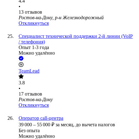
4.4
•
13
отзывов
Ростов-на-Дону, р-н Железнодорожный
Откликнуться
Специалист технической поддержки 2-й линии (VoIP
/ телефония)
Опыт 1-3 года
Можно удалённо
TeamLead
3.8
•
17
отзывов
Ростов-на-Дону
Откликнуться
Оператор call-центра
39 000
–
55 000
₽
за месяц,
до вычета налогов
Без опыта
Можно удалённо