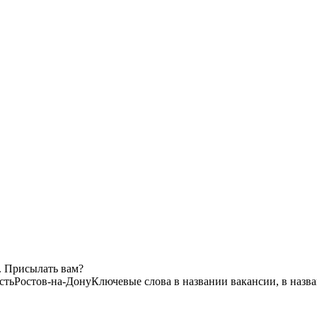
. Присылать вам?
сть
Ростов-на-Дону
Ключевые слова в названии вакансии, в назв