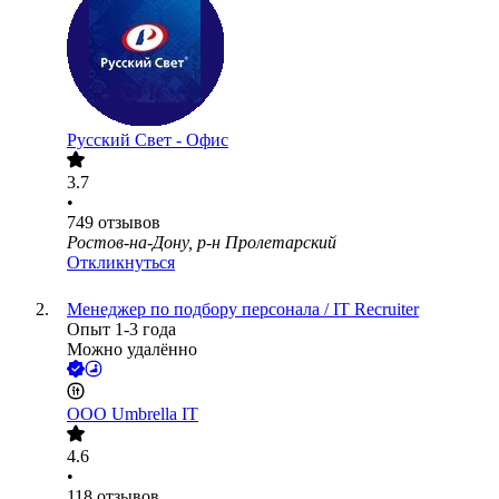
Русский Свет - Офис
3.7
•
749
отзывов
Ростов-на-Дону, р-н Пролетарский
Откликнуться
Менеджер по подбору персонала / IT Recruiter
Опыт 1-3 года
Можно удалённо
ООО
Umbrella IT
4.6
•
118
отзывов