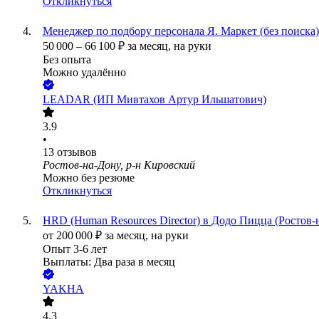
Откликнуться
Менеджер по подбору персонала Я. Маркет (без поиска)
50 000
–
66 100
₽
за месяц,
на руки
Без опыта
Можно удалённо
LEADAR (ИП Мивтахов Артур Ильшатович)
3.9
•
13
отзывов
Ростов-на-Дону, р-н Кировский
Можно без резюме
Откликнуться
HRD (Human Resources Director) в Додо Пицца (Ростов-
от
200 000
₽
за месяц,
на руки
Опыт 3-6 лет
Выплаты: Два раза в месяц
YAKHA
4.3