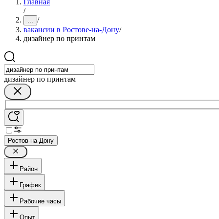
Главная
/
/
...
вакансии в Ростове-на-Дону
/
дизайнер по принтам
дизайнер по принтам
Ростов-на-Дону
Район
График
Рабочие часы
Опыт