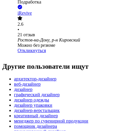
Подработка
iRevive
2.6
•
21
отзыв
Ростов-на-Дону, р-н Кировский
Можно без резюме
Откликнуться
Другие пользователи ищут
архитектор-дизайнер
веб-дизайнер
дизайнер
графический дизайнер
дизайнер одежды
дизайнер упаковки
дизайнер-верстальщик
креативный дизайнер
менеджер по сувенирной продукции
помощник дизайнера