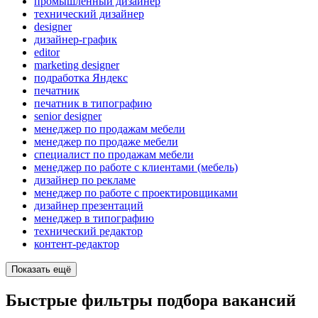
промышленный дизайнер
технический дизайнер
designer
дизайнер-график
editor
marketing designer
подработка Яндекс
печатник
печатник в типографию
senior designer
менеджер по продажам мебели
менеджер по продаже мебели
специалист по продажам мебели
менеджер по работе с клиентами (мебель)
дизайнер по рекламе
менеджер по работе с проектировщиками
дизайнер презентаций
менеджер в типографию
технический редактор
контент-редактор
Показать ещё
Быстрые фильтры подбора вакансий